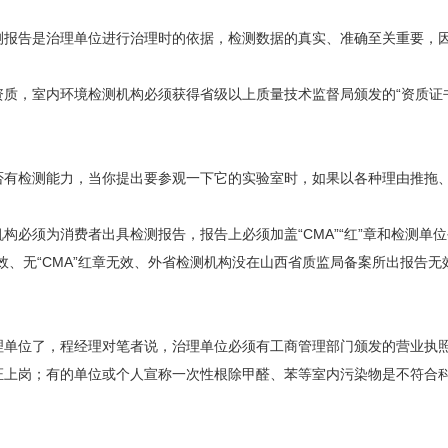
告是治理单位进行治理时的依据，检测数据的真实、准确至关重要，因
，室内环境检测机构必须获得省级以上质量技术监督局颁发的“资质证书
检测能力，当你提出要参观一下它的实验室时，如果以各种理由推拖、
必须为消费者出具检测报告，报告上必须加盖“CMA”“红”章和检测单
效、无“CMA”红章无效、外省检测机构没在山西省质监局备案所出报告无
位了，程经理对笔者说，治理单位必须有工商管理部门颁发的营业执照
证上岗；有的单位或个人宣称一次性根除甲醛、苯等室内污染物是不符合