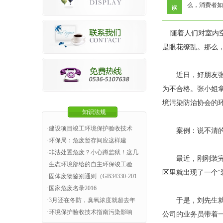
么，消费者如
随着人们对室内空
是眼花缭乱。那么
近日，好朋友张小
为不合格。张小姐
境污染防治协会的
知识法规
·
建设项目竣工环境保护验收技术
案例：说不清的“
·
环保局：危废暂存间应这样建
·
非法处置危废？小心蹲监狱！这几
最近，刚刚装完新
·
生态环境部给的自主环保竣工验
区里就出现了一个
·
固体废物鉴别通则（GB34330-201
·
国家危废名录2016
于是，刘先生就邀
·
3月还在冬防，臭氧浓度就超去年
·
环境保护验收技术指南污染影响
公司的业务员带着