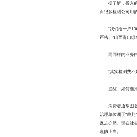
据了解，投入的成
而很多检测公司用
“我们给一户10
严格。”山西青山
而同样的业务由室
“其实检测费不是
提醒：如何选择“检
消费者通常图省事
治理单位属于“裁判
反之亦然。现在社会
谨防上当。