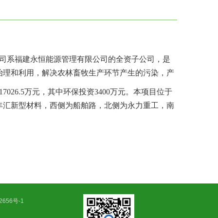
司系福建永恒能源管理有限公司的全资子公司，是
治理和利用，解决农林畜牧生产环节产生的污染，产
17026.5
万元，其中环保投资
3400
万元。本
项目位于
丰汇新型材料
，西
侧为
船舶路
，北
侧为
永力重工
，南
2656号-1