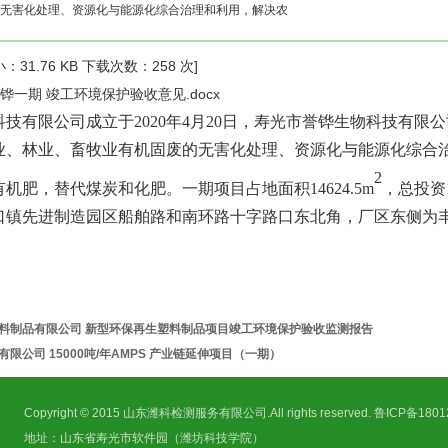
无害化处理、资源化与能源化综合治理和利用，解决农
：31.76 KB 下载次数：
258 次]
铧一期 竣工环境保护验收意见.docx
科技有限公司成立于
2020
年
4
月
20
日，寿光市誉铧生物科技有限公
业、林业、畜牧业有机固废的无害化处理、资源化与能源化综合
2
有机肥，替代煤炭和化肥
。
一期项目
占地面积
1
4624.5
m
，总投资
口镇先进制造园区船舶路和南环路十字路口东北角，厂区
东
侧为
料制品有限公司 新型环保再生塑料制品项目竣工环境保护验收监测报告
限公司 15000吨/年AMPS 产业链延伸项目（一期）
Copyright © 2015 山东潍科检测服务有限公司.All rights reserved.
鲁ICP备1801
地址：山东省寿光市软件园（潍坊科技学院）