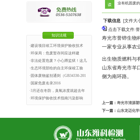
业有机固废的
下载信息
[文件大小
点击下载文件:誉
知识法规
寿光市誉铧生物
·
建设项目竣工环境保护验收技术
一家专业从事农
·
环保局：危废暂存间应这样建
出生物质燃料与
·
非法处置危废？小心蹲监狱！这几
山东省寿光市羊
·
生态环境部给的自主环保竣工验
·
固体废物鉴别通则（GB34330-201
侧
为
南环路。
·
国家危废名录2016
·
3月还在冬防，臭氧浓度就超去年
·
环境保护验收技术指南污染影响
上一篇：
寿光市清源塑
下一篇：
山东龙迈化学有