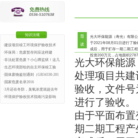
知识法规
光大环保能源（寿光）有限公
于2021年08月01日进
·
建设项目竣工环境保护验收技术
成后，用于贮存一期二期工程
·
环保局：危废暂存间应这样建
投资200万元，占地面积278
光大环保能源
·
非法处置危废？小心蹲监狱！这几
·
生态环境部给的自主环保竣工验
处理项目共建设
·
固体废物鉴别通则（GB34330-201
·
国家危废名录2016
验收，文件号为
·
3月还在冬防，臭氧浓度就超去年
·
环境保护验收技术指南污染影响
进行了验收。
由于平面布置
期二期工程产