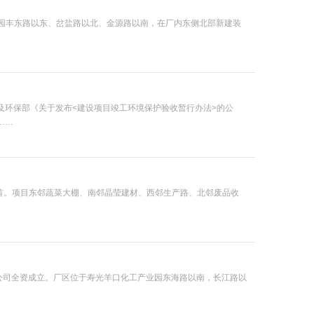
园丰东路以东、岔盐路以北、金源路以南，在厂内东侧北部新建装
及环保部《关于发布<建设项目竣工环境保护验收暂行办法>的公
……
首。项目东邻蔬菜大棚、南邻晶莹建材、西邻生产路、北邻废品收
限公司全资成立。厂区位于寿光羊口化工产业园东海路以南，长江路以