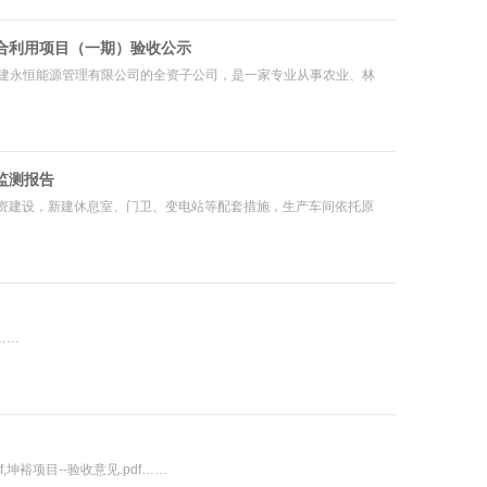
合利用项目（一期）验收公示
福建永恒能源管理有限公司的全资子公司，是一家专业从事农业、林
监测报告
资建设，新建休息室、门卫、变电站等配套措施，生产车间依托原
c……
f,坤裕项目--验收意见.pdf……