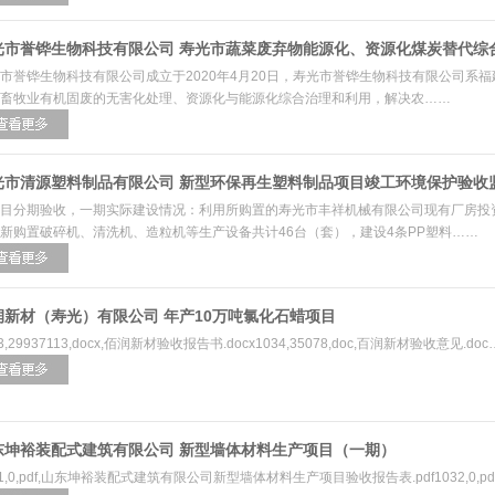
光市誉铧生物科技有限公司 寿光市蔬菜废弃物能源化、资源化煤炭替代综
市誉铧生物科技有限公司成立于2020年4月20日，寿光市誉铧生物科技有限公司系
畜牧业有机固废的无害化处理、资源化与能源化综合治理和利用，解决农……
光市清源塑料制品有限公司 新型环保再生塑料制品项目竣工环境保护验收
目分期验收，一期实际建设情况：利用所购置的寿光市丰祥机械有限公司现有厂房投
新购置破碎机、清洗机、造粒机等生产设备共计46台（套），建设4条PP塑料……
润新材（寿光）有限公司 年产10万吨氯化石蜡项目
3,29937113,docx,佰润新材验收报告书.docx1034,35078,doc,百润新材验收意见.do
东坤裕装配式建筑有限公司 新型墙体材料生产项目（一期）
31,0,pdf,山东坤裕装配式建筑有限公司新型墙体材料生产项目验收报告表.pdf1032,0,pd