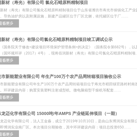
润新材（寿光）有限公司 氯化石蜡原料精制项目
新材（寿光）有限公司氯化石蜡原料精制项目位于山东省潍坊市寿光市侯镇化工产业
、导热油炉房以及附属设施，新建产品罐区位于厂区北侧，依托罐区位于厂……
润新材（寿光）有限公司氯化石蜡原料精制项目竣工调试公示
《国务院关于修改<建设项目环境保护管理条例>的决定》（国务院令第682号），以
（国环规环评（2017）4号），现将佰润新材（寿光）有限公司氯化石蜡原料精制项
光市新能塑业有限公司 年生产100万个农产品周转箱项目验收公示
市新能塑业有限公司年生产100万个农产品周转箱项目位于寿光市稻田镇官路村村南
。环评建设内容：购置安装塑料注射成型机、微电脑箱型干燥机等配套……
龙迈化学有限公司 15000吨/年AMPS 产业链延伸项目（一期）
龙迈化学有限公司，法人王金淼，成立于2019年10月10日，是由山东博润实业有
即博润实业南厂区。本次项目分期验收，其中环评建设内容：项目总投资650……