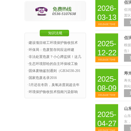
佰
2026-
佰润
03-13
置区
知识法规
佰
2025-
·
建设项目竣工环境保护验收技术
根据
·
环保局：危废暂存间应这样建
12-22
告》
·
非法处置危废？小心蹲监狱！这几
·
生态环境部给的自主环保竣工验
·
固体废物鉴别通则（GB34330-201
寿
2025-
·
国家危废名录2016
寿光
·
3月还在冬防，臭氧浓度就超去年
08-09
购站
·
环境保护验收技术指南污染影响
山东
2025-
山东
04-27
东，