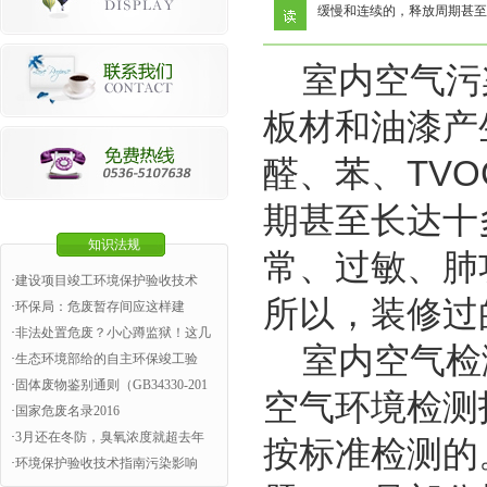
缓慢和连续的，释放周期甚至
室内空气污
板材和油漆产
醛、苯、TV
期甚至长达十
知识法规
常、过敏、肺
·
建设项目竣工环境保护验收技术
所以，装修过
·
环保局：危废暂存间应这样建
·
非法处置危废？小心蹲监狱！这几
室内空气检测
·
生态环境部给的自主环保竣工验
·
固体废物鉴别通则（GB34330-201
空气环境检测
·
国家危废名录2016
·
3月还在冬防，臭氧浓度就超去年
按标准检测的
·
环境保护验收技术指南污染影响