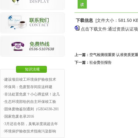
下载信息
[文件大小：581.50 
点击下载文件:通过资质认证项目
上一篇：
空气检测很重要 认准资质更
下一篇：
社会责任报告
知识法规
·
建设项目竣工环境保护验收技术
·
环保局：危废暂存间应这样建
·
非法处置危废？小心蹲监狱！这几
·
生态环境部给的自主环保竣工验
·
固体废物鉴别通则（GB34330-201
·
国家危废名录2016
·
3月还在冬防，臭氧浓度就超去年
·
环境保护验收技术指南污染影响